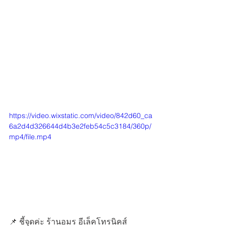
https://video.wixstatic.com/video/842d60_ca
6a2d4d326644d4b3e2feb54c5c3184/360p/
mp4/file.mp4
📌 ชี้จุดค่ะ ร้านอมร อีเล็คโทรนิคส์