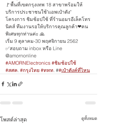
🚩พื้นที่เขตกรุงเทพ 18 สาขาพร้อมให้
บริการประชาชนใช้"แอพเป๋าตัง" 
โครงการ ชิมช้อปใช้ ที่ร้านอมรอีเล็คโทร
นิคส์ ทีมงานรอให้บริการคุณลูกค้า❤คน
พิเศษทุกท่านค่ะ 🙏
เริ่ม 9 ตุลาคม-30 พฤศจิกายน 2562
✅สอบถาม inbox หรือ Line 
@amornonline
#AMORNElectronics
#ชิมช้อปใช้
#สศค
. 
#กรุงไทย
#ททท
. #
#
เป๋าตังค์ที่ไหน
ดูทั้งหมด
โพสต์ล่าสุด