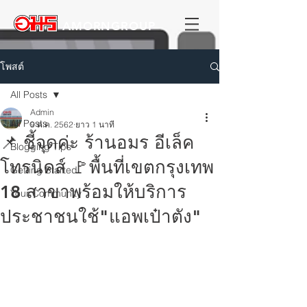
AMORNGROUP
โพสต์
All Posts
Admin
All Posts
9 ต.ค. 2562
ยาว 1 นาที
📌 ชี้จุดค่ะ ร้านอมร อีเล็ค
Blogging Tips
โทรนิคส์ 🚩พื้นที่เขตกรุงเทพ
Getting Started
18 สาขาพร้อมให้บริการ
Your Community
ประชาชนใช้"แอพเป๋าตัง"