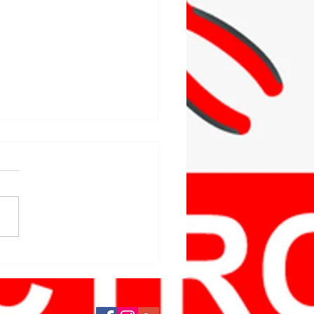
นช่วงเว้นระยะแบบนี้ หยุด
บ้าน WFH แต่อยากส่งซ่อม
องใช้ไฟฟ้าทำยังไง ??