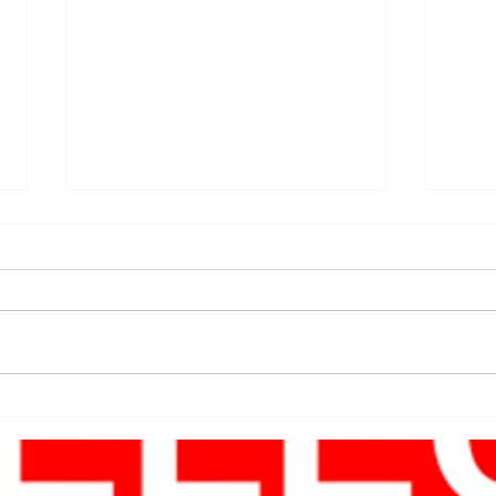
✋ รับ - ส่งเครื่องซ่อมอย่าง
🦾 ใ
อยู่
ปลอดภัยกับ "มาตราการ
เครื่
ป้องกัน Covid-19"