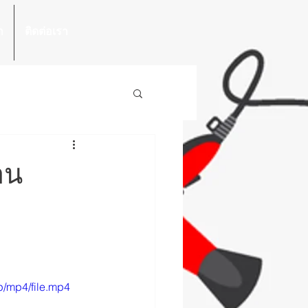
า
ติดต่อเรา
าน
/mp4/file.mp4