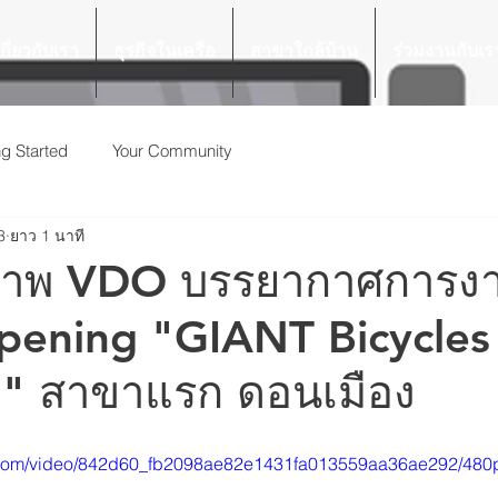
เกี่ยวกับเรา
ธุรกิจในเครือ
สาขาใกล้บ้าน
ร่วมงานกับเร
ng Started
Your Community
3
ยาว 1 นาที
าพ VDO บรรยากาศการง
pening "GIANT Bicycles
 " สาขาแรก ดอนเมือง
ic.com/video/842d60_fb2098ae82e1431fa013559aa36ae292/480p