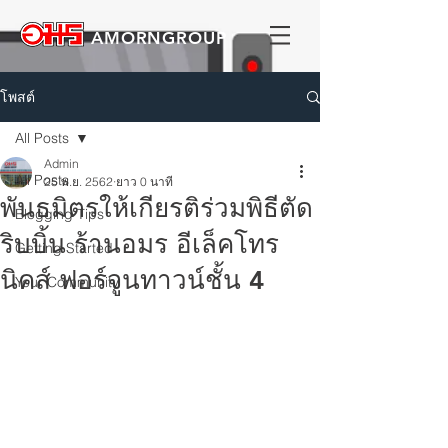
AMORNGROUP
โพสต์
All Posts
Admin
All Posts
25 พ.ย. 2562
ยาว 0 นาที
พันธมิตรให้เกียรติร่วมพิธีตัด
Blogging Tips
ริบบิ้น ร้านอมร อีเล็คโทร
Getting Started
นิคส์ ฟอร์จูนทาวน์ชั้น 4
Your Community