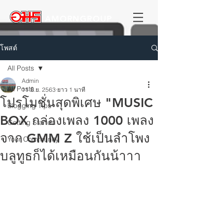
AMORNGROUP
โพสต์
All Posts
Admin
All Posts
11 มิ.ย. 2563
ยาว 1 นาที
โปรโมชั่นสุดพิเศษ "MUSIC
Blogging Tips
BOX กล่องเพลง 1000 เพลง
Getting Started
จาก GMM Z ใช้เป็นลำโพง
Your Community
บลูทูธก็ได้เหมือนกันน้าาา