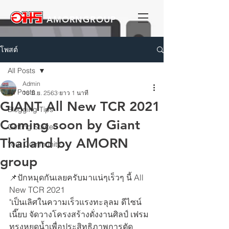
AMORNGROUP
โพสต์
All Posts
Admin
All Posts
10 มิ.ย. 2563
ยาว 1 นาที
GIANT All New TCR 2021
Blogging Tips
Coming soon by Giant
Getting Started
Thailand by AMORN
Your Community
group
📌ปักหมุดกันเลยครับมาแน่ๆเร็วๆ นี้ All 
New TCR 2021
"เป็นเลิศในความเร็วแรงทะลุลม ดีไซน์
เนี๊ยบ จัดวางโครงสร้างดั่งงานศิลป์ เฟรม
ทรงหยดน้ำเพื่อประสิทธิภาพการตัด