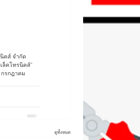
ิคส์ จำกัด  
เล็คโทรนิคส์” 
19 กรกฎาคม 
ดูทั้งหมด