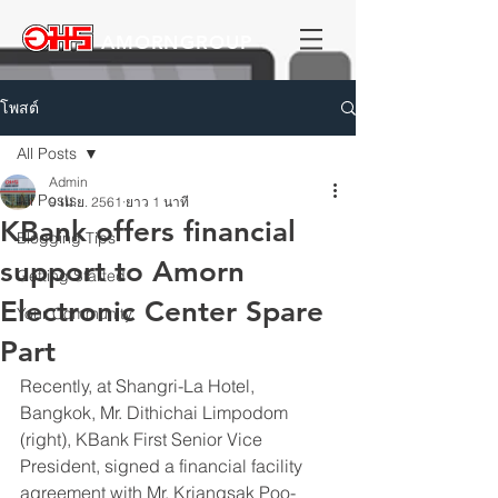
AMORNGROUP
โพสต์
All Posts
Admin
All Posts
9 เม.ย. 2561
ยาว 1 นาที
KBank offers financial
Blogging Tips
support to Amorn
Getting Started
Electronic Center Spare
Your Community
Part
Recently, at Shangri-La Hotel, 
Bangkok, Mr. Dithichai Limpodom 
(right), KBank First Senior Vice 
President, signed a financial facility 
agreement with Mr. Kriangsak Poo-